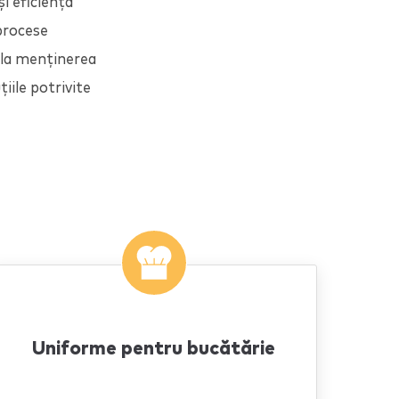
i eficiență
 procese
i la menținerea
iile potrivite
Uniforme pentru bucătărie