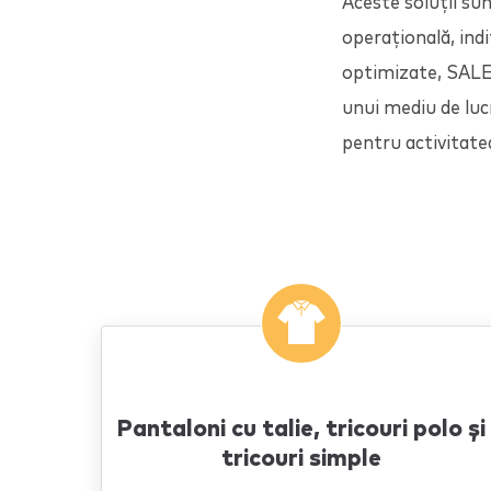
Aceste soluții su
operațională, indi
optimizate,
SAL
unui mediu de luc
pentru activitat
Pantaloni cu talie, tricouri polo și
tricouri simple