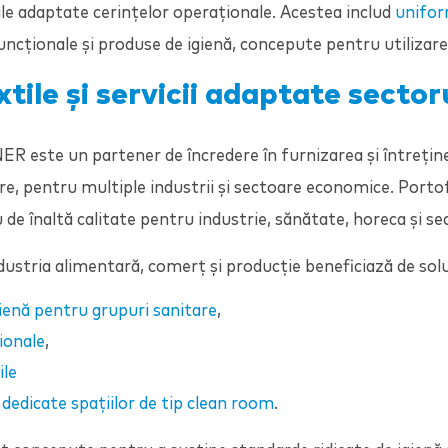
ale adaptate cerințelor operaționale. Acestea includ
unifor
funcționale și produse de igienă, concepute pentru utilizare
extile și servicii adaptate secto
NER
este un partener de încredere în furnizarea și întreține
re, pentru multiple industrii și sectoare economice. Portof
de înaltă calitate pentru industrie, sănătate, horeca și sec
dustria alimentară, comerț și producție beneficiază de sol
ienă pentru grupuri sanitare
,
ionale
,
ile
edicate spațiilor de tip clean room
.