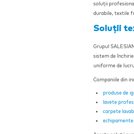
soluții profesion
durabile, textile 
Soluții t
Grupul
SALESIA
sistem de închirie
uniforme de lucru 
Companiile din in
produse de ig
lavete profes
carpete lavab
echipamente d