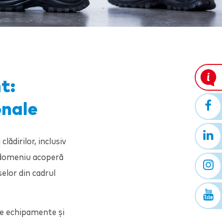
t:
onale
ădirilor, inclusiv
t domeniu acoperă
selor din cadrul
 de echipamente și