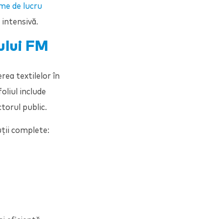
me de lucru
 intensivă.
rului FM
rea textilelor în
oliul include
torul public.
uții complete: