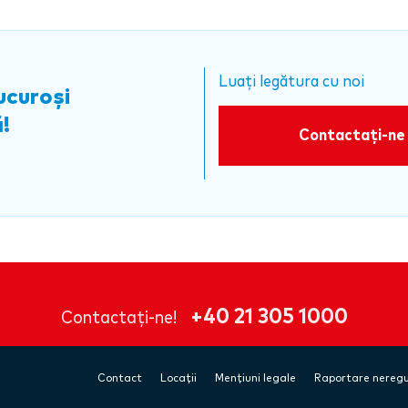
Luați legătura cu noi
ucuroși
!
Contactați-ne
+40 21 305 1000
Contactați-ne!
Contact
Locații
Menţiuni legale
Raportare neregu