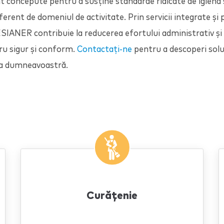
nt concepute pentru a susține standarde ridicate de igienă ș
ferent de domeniul de activitate. Prin servicii integrate și
ESIANER
contribuie la reducerea efortului administrativ ș
ru sigur și conform.
Contactați-ne
pentru a descoperi soluț
ea dumneavoastră.
Curăţenie