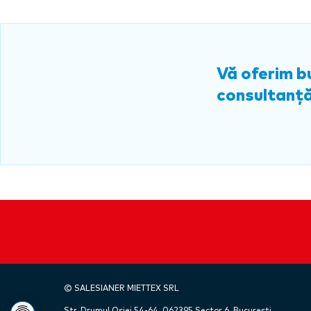
Vă oferim b
consultanță
©
SALESIANER
MIETTEX SRL
Str. Drumul Osiei 54-64, 062395 Sector 6, Bucureşti