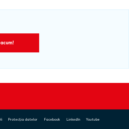
 acum!
li
Protecția datelor
Facebook
LinkedIn
Youtube